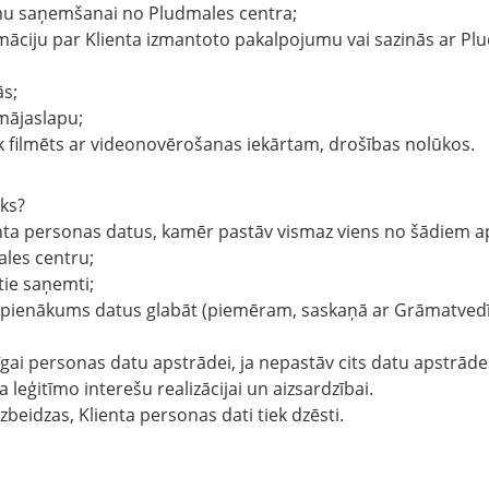
umu saņemšanai no Pludmales centra;
māciju par Klienta izmantoto pakalpojumu vai sazinās ar Plu
ās;
mājaslapu;
ek filmēts ar videonovērošanas iekārtam, drošības nolūkos.
iks?
enta personas datus, kamēr pastāv vismaz viens no šādiem a
ales centru;
tie saņemti;
s pienākums datus glabāt (piemēram, saskaņā ar Grāmatvedī
ecīgai personas datu apstrādei, ja nepastāv cits datu apstrād
 leģitīmo interešu realizācijai un aizsardzībai.
zbeidzas, Klienta personas dati tiek dzēsti.