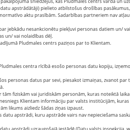
s pakalpojuma sniedzējus, kas Pludmales centrs vārdā un u
s datu apstrādātāji) pielieto atbilstošus drošības pasākumus
normatīvo aktu prasībām. Sadarbības partneriem nav atļau
par jebkādu nesankcionētu piekļuvi personas datiem un/ vai
s un/ vai nolaidības dēļ.
adījumā Pludmales centrs paziņos par to Klientam.
 Pludmales centra rīcībā esošo personas datu kopiju, izņem
šos personas datus par sevi, piesakot izmaiņas, zvanot par 
ā.
 par tām fiziskām vai juridiskām personām, kuras noteiktā l
esniegs Klientam informāciju par valsts institūcijām, kuras i
urām likums aizliedz šādas ziņas izpaust.
as datu apstrādi, kuru apstrāde vairs nav nepieciešama saska
datu apstrādi uzraugošajā iestādē (Datu valsts inspekcija, 