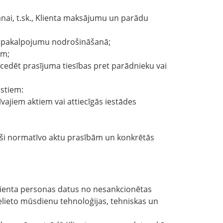
nai, t.sk., Klienta maksājumu un parādu
to pakalpojumu nodrošināšanā;
ām;
 cedēt prasījuma tiesības pret parādnieku vai
stiem:
īvajiem aktiem vai attiecīgās iestādes
toši normatīvo aktu prasībām un konkrētās
Klienta personas datus no nesankcionētas
elieto mūsdienu tehnoloģijas, tehniskas un