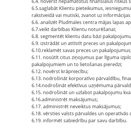
6.4. novērst nepamatotus finansiālus riskus 
6.5.saglabāt Klientu pieteikumus, iesniegumu
rakstveidā vai mutiski, zvanot uz informācija
6.6. analizēt Pludmales centra mājas lapas a
6.7.veikt darbības Klientu noturēšanai;
6.8. segmentēt klientu datu bāzi pakalpojumu
6.9. izstrādāt un attīstīt preces un pakalpoju
6.10.reklamēt savas preces un pakalpojumus
6.11. nosūtīt citus ziņojumus par līguma izpi
pakalpojumiem un to lietošanas pieredzi;
6.12. novērst krāpniecību;
6.13. nodrošināt korporatīvo pārvaldību, finan
6.14.nodrošināt efektīvus uzņēmuma pārvald
6.15. nodrošināt un uzlabot pakalpojumu kvali
6.16.administrēt maksājumus;
6.17. administrēt neveiktus maksājumus;
6.18. vērsties valsts pārvaldes un operatīvās 
6.19. informēt sabiedrību par savu darbību.