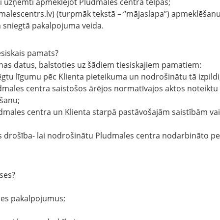
uri uzņemti apmeklējot Pludmales centra telpas;
dmalescentrs.lv) (turpmāk tekstā – “mājaslapa”) apmeklēšanu
am sniegtā pakalpojuma veida.
esiskais pamats?
nas datus, balstoties uz šādiem tiesiskajiem pamatiem:
lēgtu līgumu pēc Klienta pieteikuma un nodrošinātu tā izpildi
 Pludmales centra saistošos ārējos normatīvajos aktos noteikt
išanu;
ludmales centra un Klienta starpā pastāvošajām saistībām vai
nas drošība- lai nodrošinātu Pludmales centra nodarbināto pe
eses?
ides pakalpojumus;