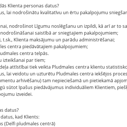
dās Klienta personas datus?
s, lai nodrošinātu kvalitatīvu un ērtu pakalpojumu sniegšan
īšanai, nodrošinot Līgumu noslēgšanu un izpildi, kā arī ar to sa
ta nodrošināšanai saistībā ar sniegtajiem pakalpojumiem;
i, t.sk., Klienta maksājumu un parādu administrēšanai;
males centra piedāvātajiem pakalpojumiem;
ludmales centra telpās.
 izteikšanai par tiem;
deļa attīstībai tiek veikta Pludmales centra klientu statistis
s, lai veidotu un uzturētu Pludmales centra iekšējos proce
okumentu arhivēšanu) tam nepieciešamā un pietiekamā apjo
rgū sūtot īpašus piedāvājumus individuāliem Klientiem, piešķ
ojumu izveidei.
as datus?
datus, kad Klients:
s (Delfi pludmales centrā)