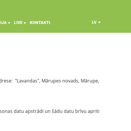
LV
IJA
LIVE
KONTAKTI
EN
RU
kā adrese: "Lavandas", Mārupes novads, Mārupe,
sonas datu apstrādi un šādu datu brīvu apriti