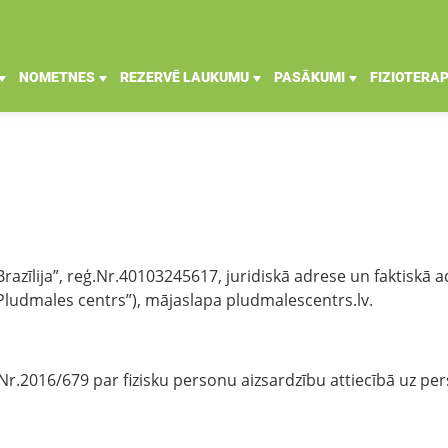
NOMETNES
REZERVĒ LAUKUMU
PASĀKUMI
FIZIOTERAP
“Brazīlija”, reģ.Nr.40103245617, juridiskā adrese un faktis
Pludmales centrs”), mājaslapa pludmalescentrs.lv.
.2016/679 par fizisku personu aizsardzību attiecībā uz per