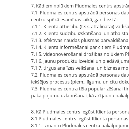
7. Kādiem nolūkiem Pludmales centrs apstrā
7.1. Pludmales centrs apstrādā personas datu
centru spēkā esamības laikā, gan bez tā:
7.1.1. Klienta attiecību (t.sk. attālinātai) vad
7.1.2. Klienta sūdzību izskatīšanai un atbals
7.1.3. efektīvas naudas plūsmas pārvaldīšana
7.1.4. Klienta informēšanai par citiem Plud
7.1.5. videonovērošanai drošības nolūkiem P
7.1.6. jaunu produktu izveidei un piedāvājumu
7.1.7. tirgus analīzes veikšanai un biznesa mo
7.2. Pludmales centrs apstrādā personas datu
iekšējos procesus (piem., līgumu un citu d
7.3. Pludmales centra tēla popularizēšanai ti
pakalpojumu uzlabošanai, kā arī jaunu pakalp
8. Kā Pludmales centrs iegūst Klienta person
8.1.Pludmales centrs iegūst Klienta personas 
8.1.1. izmanto Pludmales centra pakalpojumu