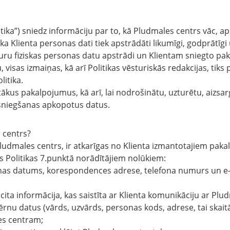
itika”) sniedz informāciju par to, kā Pludmales centrs vāc, a
ka Klienta personas dati tiek apstrādāti likumīgi, godprātīg
uru fiziskas personas datu apstrādi un Klientam sniegto pa
u, visas izmaiņas, kā arī Politikas vēsturiskās redakcijas, ti
itika.
tākus pakalpojumus, kā arī, lai nodrošinātu, uzturētu, aizs
sniegšanas apkopotus datus.
 centrs?
ludmales centrs, ir atkarīgas no Klienta izmantotajiem paka
s Politikas 7.punktā norādītājiem nolūkiem:
anas datums, korespondences adrese, telefona numurs un e
 cita informācija, kas saistīta ar Klienta komunikāciju ar Plu
 bērnu datus (vārds, uzvārds, personas kods, adrese, tai skai
les centram;