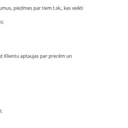
us, piezīmes par tiem t.sk., kas veikti
s;
ikt Klientu aptaujas par precēm un
i;