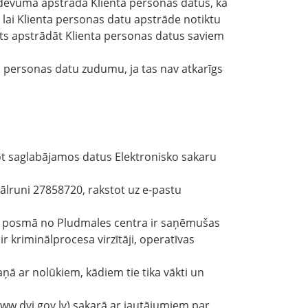
zdevumā apstrādā Klienta personas datus, kā
, lai Klienta personas datu apstrāde notiktu
ts apstrādāt Klienta personas datus saviem
 personas datu zudumu, ja tas nav atkarīgs
ot saglabājamos datus Elektronisko sakaru
tālruni 27858720, rakstot uz e-pastu
aika posmā no Pludmales centra ir saņēmušas
r kriminālprocesa virzītāji, operatīvas
ņā ar nolūkiem, kādiem tie tika vākti un
www.dvi.gov.lv) sakarā ar jautājumiem par