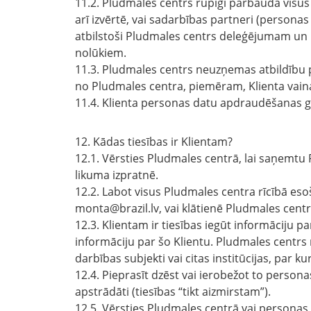
11.2. Pludmales centrs rūpīgi pārbauda visu
arī izvērtē, vai sadarbības partneri (persona
atbilstoši Pludmales centrs deleģējumam un 
nolūkiem.
11.3. Pludmales centrs neuzņemas atbildību 
no Pludmales centra, piemēram, Klienta vaina
11.4. Klienta personas datu apdraudēšanas g
12. Kādas tiesības ir Klientam?
12.1. Vērsties Pludmales centrā, lai saņemtu
likuma izpratnē.
12.2. Labot visus Pludmales centra rīcībā eso
monta@brazil.lv, vai klātienē Pludmales centr
12.3. Klientam ir tiesības iegūt informāciju
informāciju par šo Klientu. Pludmales centrs n
darbības subjekti vai citas institūcijas, par k
12.4. Pieprasīt dzēst vai ierobežot to person
apstrādāti (tiesības “tikt aizmirstam”).
12.5. Vērsties Pludmales centrā vai personas 