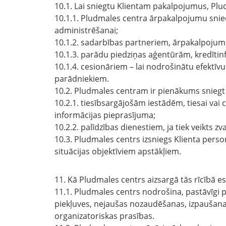
10.1. Lai sniegtu Klientam pakalpojumus, Plu
10.1.1. Pludmales centra ārpakalpojumu snie
administrēšanai;
10.1.2. sadarbības partneriem, ārpakalpojumu
10.1.3. parādu piedziņas aģentūrām, kredītin
10.1.4. cesionāriem – lai nodrošinātu efektī
parādniekiem.
10.2. Pludmales centram ir pienākums snieg
10.2.1. tiesībsargājošām iestādēm, tiesai vai 
informācijas pieprasījuma;
10.2.2. palīdzības dienestiem, ja tiek veikts
10.3. Pludmales centrs izsniegs Klienta per
situācijas objektīviem apstākļiem.
11. Kā Pludmales centrs aizsargā tās rīcībā 
11.1. Pludmales centrs nodrošina, pastāvīgi 
piekļuves, nejaušas nozaudēšanas, izpaušanas
organizatoriskas prasības.