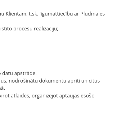
u Klientam, t.sk. līgumattiecību ar Pludmales
istīto procesu realizāciju;
ko datu apstrāde.
sus, nodrošinātu dokumentu apriti un citus
mā.
irot atlaides, organizējot aptaujas esošo