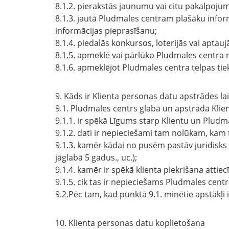
8.1.2. pierakstās jaunumu vai citu pakalpoj
8.1.3. jautā Pludmales centram plašāku infor
informācijas pieprasīšanu;
8.1.4. piedalās konkursos, loterijās vai aptauj
8.1.5. apmeklē vai pārlūko Pludmales centra 
8.1.6. apmeklējot Pludmales centra telpas ti
9. Kāds ir Klienta personas datu apstrādes la
9.1. Pludmales centrs glabā un apstrādā Kli
9.1.1. ir spēkā Līgums starp Klientu un Pludm
9.1.2. dati ir nepieciešami tam nolūkam, kam 
9.1.3. kamēr kādai no pusēm pastāv juridisk
jāglabā 5 gadus., uc.);
9.1.4. kamēr ir spēkā klienta piekrišana atti
9.1.5. cik tas ir nepieciešams Pludmales centra
9.2.Pēc tam, kad punktā 9.1. minētie apstākļi i
10. Klienta personas datu koplietošana