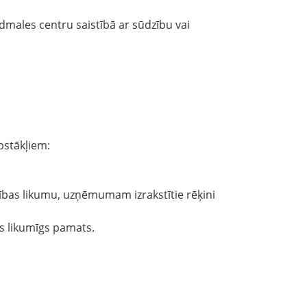
dmales centru saistībā ar sūdzību vai
pstākļiem:
bas likumu, uzņēmumam izrakstītie rēķini
es likumīgs pamats.