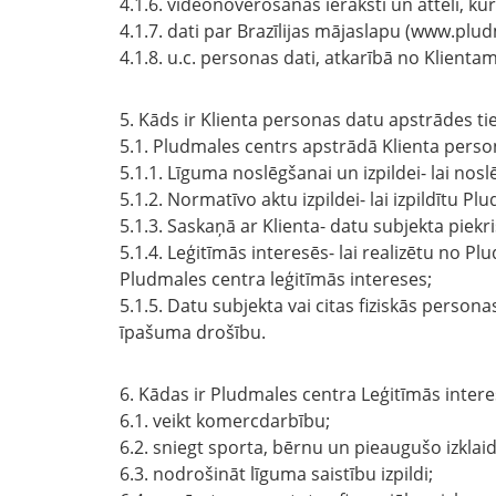
4.1.6. videonovērošanas ieraksti un attēli, k
4.1.7. dati par Brazīlijas mājaslapu (www.plu
4.1.8. u.c. personas dati, atkarībā no Klient
5. Kāds ir Klienta personas datu apstrādes ti
5.1. Pludmales centrs apstrādā Klienta perso
5.1.1. Līguma noslēgšanai un izpildei- lai nos
5.1.2. Normatīvo aktu izpildei- lai izpildītu
5.1.3. Saskaņā ar Klienta- datu subjekta piekr
5.1.4. Leģitīmās interesēs- lai realizētu no P
Pludmales centra leģitīmās intereses;
5.1.5. Datu subjekta vai citas fiziskās perso
īpašuma drošību.
6. Kādas ir Pludmales centra Leģitīmās inter
6.1. veikt komercdarbību;
6.2. sniegt sporta, bērnu un pieaugušo izkla
6.3. nodrošināt līguma saistību izpildi;