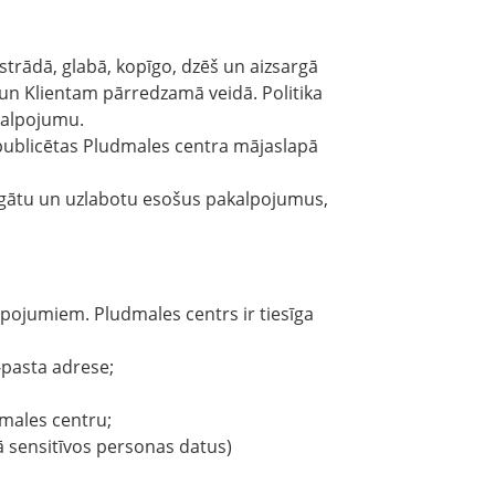
pstrādā, glabā, kopīgo, dzēš un aizsargā
i un Klientam pārredzamā veidā. Politika
kalpojumu.
ks publicētas Pludmales centra mājaslapā
argātu un uzlabotu esošus pakalpojumus,
lpojumiem. Pludmales centrs ir tiesīga
-pasta adrese;
dmales centru;
tā sensitīvos personas datus)