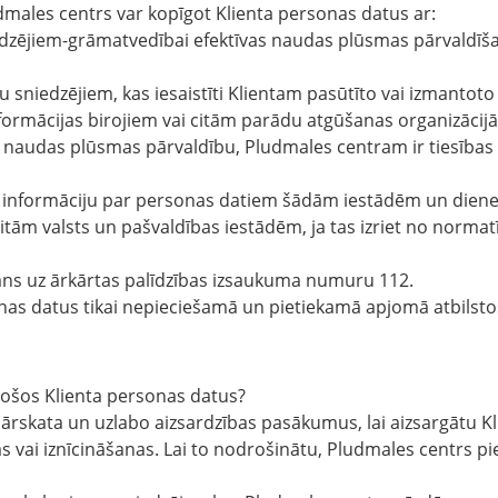
dmales centrs var kopīgot Klienta personas datus ar:
dzējiem-grāmatvedībai efektīvas naudas plūsmas pārvaldīša
 sniedzējiem, kas iesaistīti Klientam pasūtīto vai izmanto
formācijas birojiem vai citām parādu atgūšanas organizācij
vu naudas plūsmas pārvaldību, Pludmales centram ir tiesības
t informāciju par personas datiem šādām iestādēm un diene
citām valsts un pašvaldības iestādēm, ja tas izriet no normat
 zvans uz ārkārtas palīdzības izsaukuma numuru 112.
sonas datus tikai nepieciešamā un pietiekamā apjomā atbils
esošos Klienta personas datus?
pārskata un uzlabo aizsardzības pasākumus, lai aizsargātu 
 vai iznīcināšanas. Lai to nodrošinātu, Pludmales centrs pi