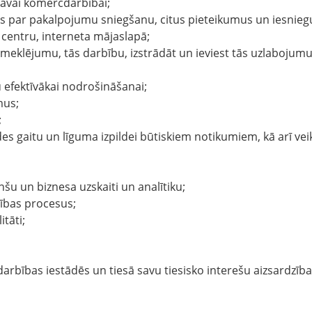
savai komercdarbībai;
s par pakalpojumu sniegšanu, citus pieteikumus un iesniegum
s centru, interneta mājaslapā;
pmeklējumu, tās darbību, izstrādāt un ieviest tās uzlabojumu
 efektīvākai nodrošināšanai;
mus;
;
ldes gaitu un līguma izpildei būtiskiem notikumiem, kā arī ve
šu un biznesa uzskaiti un analītiku;
ības procesus;
tāti;
darbības iestādēs un tiesā savu tiesisko interešu aizsardzība