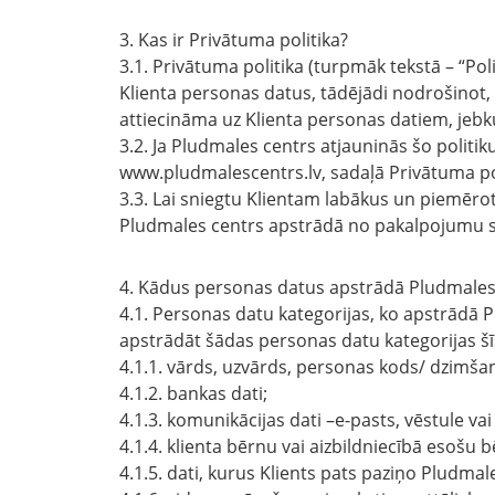
3. Kas ir Privātuma politika?
3.1. Privātuma politika (turpmāk tekstā – “Pol
Klienta personas datus, tādējādi nodrošinot, 
attiecināma uz Klienta personas datiem, jebk
3.2. Ja Pludmales centrs atjauninās šo politik
www.pludmalescentrs.lv, sadaļā Privātuma pol
3.3. Lai sniegtu Klientam labākus un piemēro
Pludmales centrs apstrādā no pakalpojumu 
4. Kādus personas datus apstrādā Pludmales
4.1. Personas datu kategorijas, ko apstrādā P
apstrādāt šādas personas datu kategorijas šī
4.1.1. vārds, uzvārds, personas kods/ dzimš
4.1.2. bankas dati;
4.1.3. komunikācijas dati –e-pasts, vēstule vai
4.1.4. klienta bērnu vai aizbildniecībā esošu
4.1.5. dati, kurus Klients pats paziņo Pludma