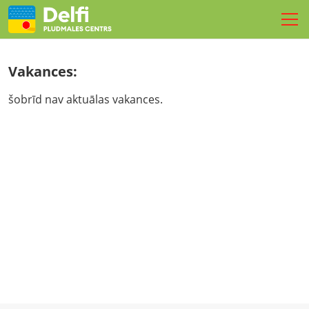
SPORTS
Vakances:
TURNĪRI
šobrīd nav aktuālas vakances.
NOMETNES
REZERVĒ LAUKUMU
PASĀKUMI
FIZIOTERAPIJA
LIVE
Kontakti
LV
EN
RU